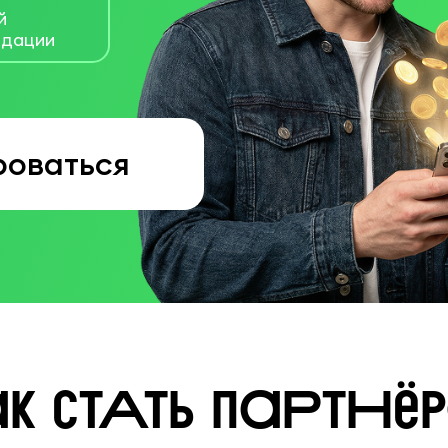
й
ндации
роваться
к стАть паРтНё