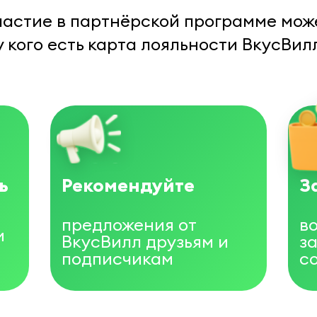
частие в партнёрской программе мож
у кого есть карта лояльности ВкусВил
ь
Рекомендуйте
З
предложения от
в
и
ВкусВилл друзьям и
з
подписчикам
с