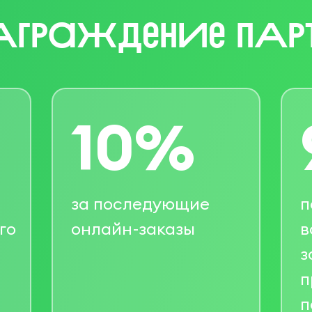
АграЖденИе пАр
10%
за последующие
п
го
онлайн-заказы
в
з
п
п