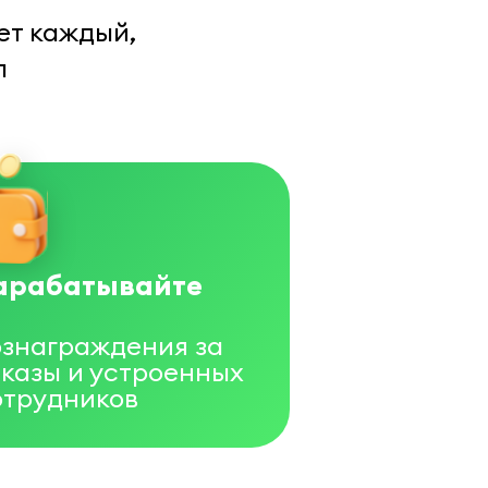
ет каждый,
л
арабатывайте
ознаграждения за
аказы и устроенных
отрудников