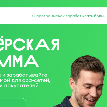
О программе
Как зарабатывать больш
ёрСкАя
аМмА
 и зарабатывайте
мой для сра-сетей,
 и покупателей