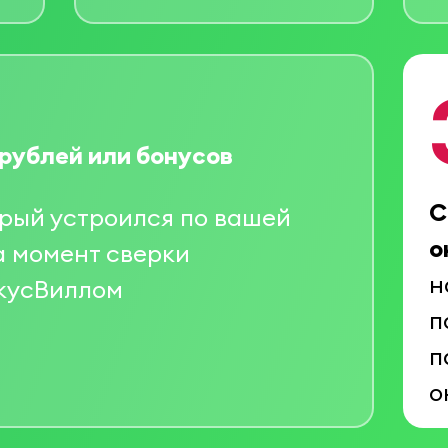
рублей
или бонусов
С
орый устроился по вашей
о
а момент сверки
н
ВкусВиллом
п
п
о