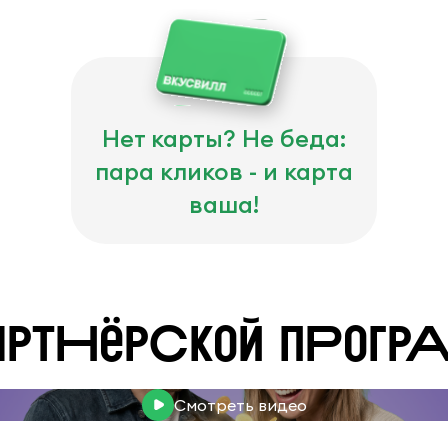
Нет карты? Не беда:
пара кликов - и карта
ваша!
артНёрСкой пРогр
Смотреть видео