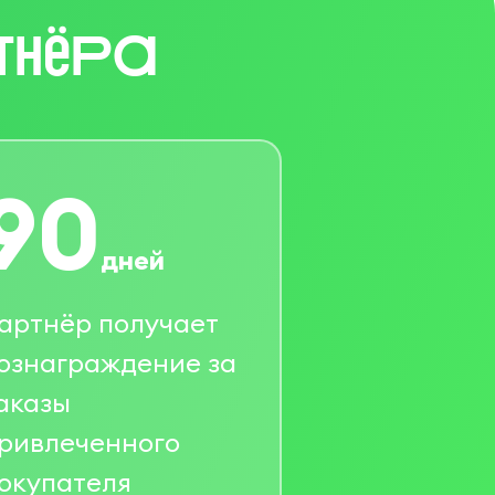
тнёРа
90
дней
артнёр получает
ознаграждение за
аказы
ривлеченного
окупателя