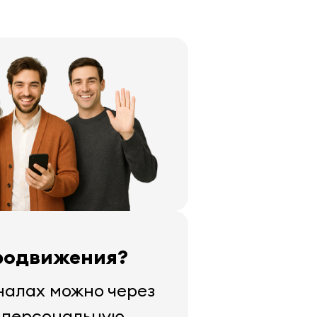
продвижения?
налах можно через
 персональную