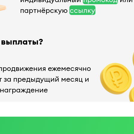
партнёрскую
ссылку
т выплаты?
 продвижения ежемесячно
т за предыдущий месяц и
знаграждение