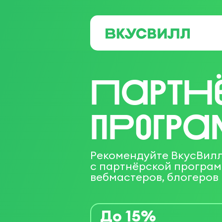
ПартН
пРогр
Рекомендуйте ВкусВилл
с партнёрской програм
вебмастеров, блогеров
До 15%