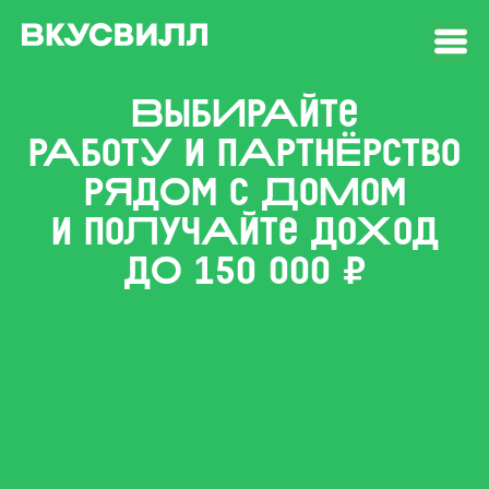
ВыбИрАйте
рАботУ и пАртнЁрство
рЯдОм с ДоМом
и поЛучАйте доХод
дО 150 000 ₽