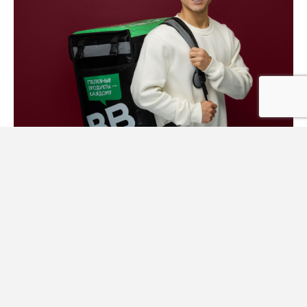
Велокурьер-партнер
Доход указан для Москвы и МО, в других регионах
может отличаться
Откликнуться