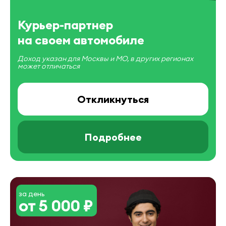
Курьер-партнер
на своем автомобиле
Доход указан для Москвы и МО, в других регионах
может отличаться
Откликнуться
Подробнее
за день
от 5 000 ₽