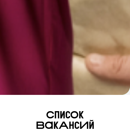
СписОк
ВакАнсИй